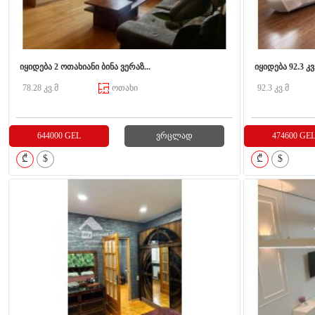
იყიდება 2 ოთახიანი ბინა ვერაზ...
იყიდება 92.3 კვ
78.28 კვ.მ
ოთახი
92.3 კვ.მ
644000 GEL
ვრცლად
474600 GE
₾
$
₾
$