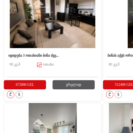
იყიდება 3 ოთახიანი ბინა ძვე...
ბინას აქვს ორი 
90 კვ.მ
ოთახი
80 კვ.მ
672000 GEL
ვრცლად
512400 GE
₾
$
₾
$