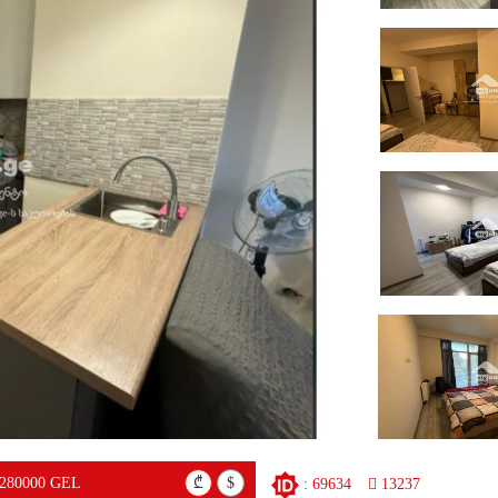
280000 GEL
₾
$
: 69634
13237