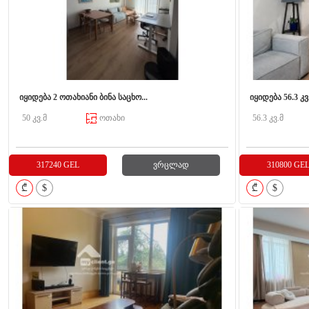
იყიდება 2 ოთახიანი ბინა საცხო...
იყიდება 56.3 კ
50 კვ.მ
ოთახი
56.3 კვ.მ
317240 GEL
ვრცლად
310800 GE
₾
$
₾
$