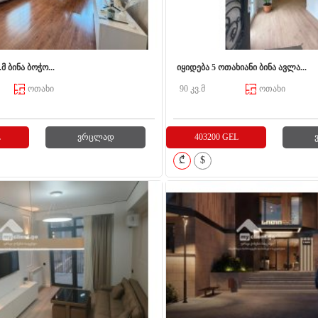
.მ ბინა ბოჭო...
იყიდება 5 ოთახიანი ბინა ავლა...
ოთახი
90 კვ.მ
ოთახი
L
ვრცლად
403200 GEL
₾
$